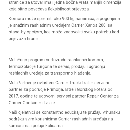
stranice za utovar ima i jedna bočna vrata manjih dimenzija
koja bitno povećava fleksibilnost prijevoza.
Komora može spremiti oko 900 kg namirnica, a pogonjena
je snažnim rashladnim uređajem Carrier Xarios 200, sa
stand-by opcijom, koji može zadovoljiti svaku potrebu kod
prijevoza hrane.
MultiFrigo program nudi izradu rashladnih komora,
termoizolacije furgona te servis, prodaju i ugradnju
rashladnih uređaja za transportno hlađenje.
MultiPartner je ovlašteni Carrier Truck/Trailer servisni
partner za područje Primorja, Istre i Gorskog kotara od
2017. godine te ugovorni servisni partner Repair Centar za
Carrier Container divizije.
Naši djelatnici se konstantno educiraju te pružaju vrhunsku
podršku svim korisnicima Carrier rashladnih uređaja na
kamionima i poluprikolicama.