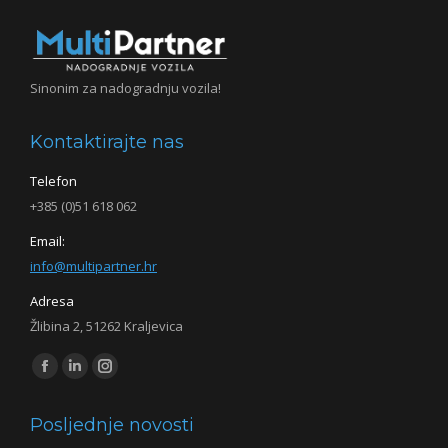
Sinonim za nadogradnju vozila!
Kontaktirajte nas
Telefon
+385 (0)51 618 062
Email:
info@multipartner.hr
Adresa
Žlibina 2, 51262 Kraljevica
Find us on:
Facebook
Linkedin
Instagram
page
page
page
Posljednje novosti
opens
opens
opens