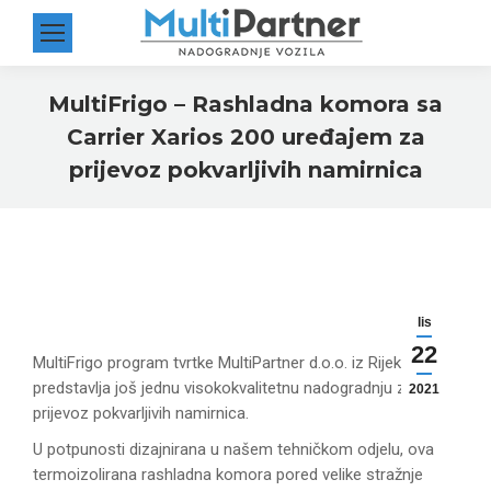
MultiFrigo – Rashladna komora sa
Carrier Xarios 200 uređajem za
prijevoz pokvarljivih namirnica
You are here:
lis
22
MultiFrigo program tvrtke MultiPartner d.o.o. iz Rijeke
predstavlja još jednu visokokvalitetnu nadogradnju za
2021
prijevoz pokvarljivih namirnica.
U potpunosti dizajnirana u našem tehničkom odjelu, ova
termoizolirana rashladna komora pored velike stražnje