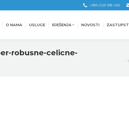
+385 (0)51 618 062
O NAMA
USLUGE
RJEŠENJA
NOVOSTI
ZASTUPST
O NAMA
USLUGE
RJEŠENJA
NOVOSTI
ZASTUPST
per-robusne-celicne-
You 