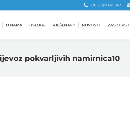
+385 (0)51 618 062
O NAMA
USLUGE
RJEŠENJA
NOVOSTI
ZASTUPST
O NAMA
USLUGE
RJEŠENJA
NOVOSTI
ZASTUPST
jevoz pokvarljivih namirnica10