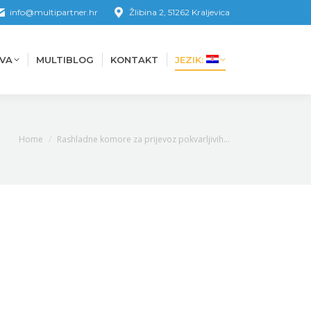
info@multipartner.hr
Žlibina 2, 51262 Kraljevica
VA
MULTIBLOG
KONTAKT
JEZIK:
VA
MULTIBLOG
KONTAKT
JEZIK:
You are here:
Home
Rashladne komore za prijevoz pokvarljivih…