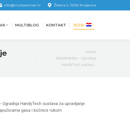
info@multipartner.hr
Žlibina 2, 51262 Kraljevica
VA
MULTIBLOG
KONTAKT
JEZIK:
VA
MULTIBLOG
KONTAKT
JEZIK:
You are here:
je
Home
MultiMobility – Ugradnja
HandyTech sustava…
 – Ugradnja HandyTech sustava za upravljanje
apučicama gasa i kočnice rukom