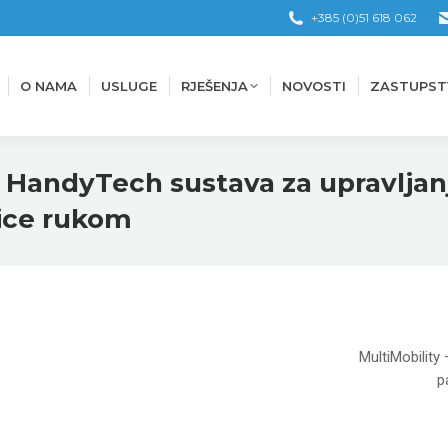
+385 (0)51 618 062
O NAMA
USLUGE
RJEŠENJA
NOVOSTI
ZASTUPST
O NAMA
USLUGE
RJEŠENJA
NOVOSTI
ZASTUPST
a HandyTech sustava za upravljan
ice rukom
MultiMobility
p