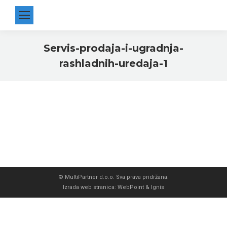
Servis-prodaja-i-ugradnja-
rashladnih-uredaja-1
You are here:
© MultiPartner d.o.o. Sva prava pridržana.
Izrada web stranica
:
WebPoint
&
Ignis